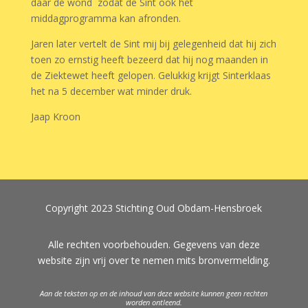
daar de wond zodat de Sint ook het
middagprogramma kan afronden.
Jaren later vertelt de Sint mij bij gelegenheid dat hij zich
toen zo ernstig heeft bezeerd dat hij nog maanden in
de Ziektewet heeft gelopen. Gelukkig krijgt Sinterklaas
het na 5 december wat minder druk.
Jaap Kroon
Copyright 2023 Stichting Oud Obdam-Hensbroek
Alle rechten voorbehouden. Gegevens van deze
website zijn vrij over te nemen mits bronvermelding.
Aan de teksten op en de inhoud van deze website kunnen geen rechten
worden ontleend.