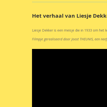
Het verhaal van Liesje Dekk
Liesje Dekker is een meisje die in 1933 om het 
Filmpje gerealiseerd door Joost THEUNIS, een neef