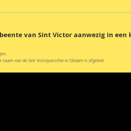
beente van Sint Victor aanwezig in een k
gen.
 de naam van de Sint Victorparochie in Obdam is afgeleid.