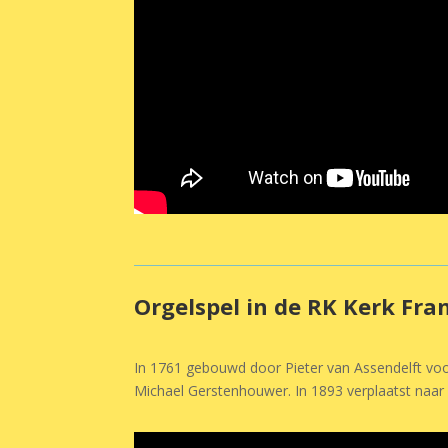
Orgelspel in de RK Kerk Fr
In 1761 gebouwd door Pieter van Assendelft voo
Michael Gerstenhouwer. In 1893 verplaatst naa